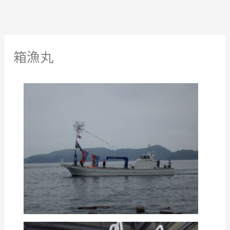
内
容
を
ス
箱漁丸
キ
ッ
プ