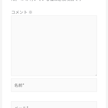
コメント
※
名
前
*
メ